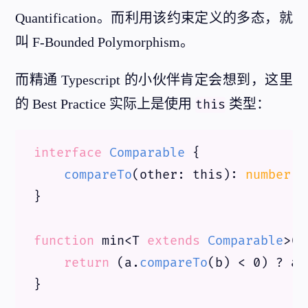
Quantification。而利用该约束定义的多态，就
叫 F-Bounded Polymorphism。
而精通 Typescript 的小伙伴肯定会想到，这里
的 Best Practice 实际上是使用
类型：
this
interface
Comparable
 {

compareTo
(
other
: 
this
): 
number
}

function
 min<T 
extends
Comparable
>(
a
return
 (a.
compareTo
(b) < 
0
) ? a 