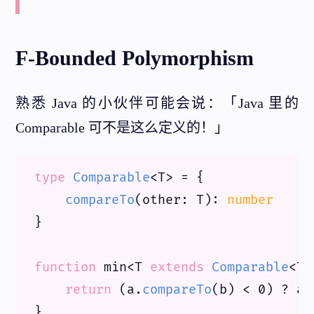
F-Bounded Polymorphism
熟悉 Java 的小伙伴可能会说：「Java 里的
Comparable 可不是这么定义的！」
type
Comparable
<T> = {

compareTo
(
other
: T): 
number
}

function
 min<T 
extends
Comparable
<T>
return
 (a.
compareTo
(b) < 
0
) ? a 