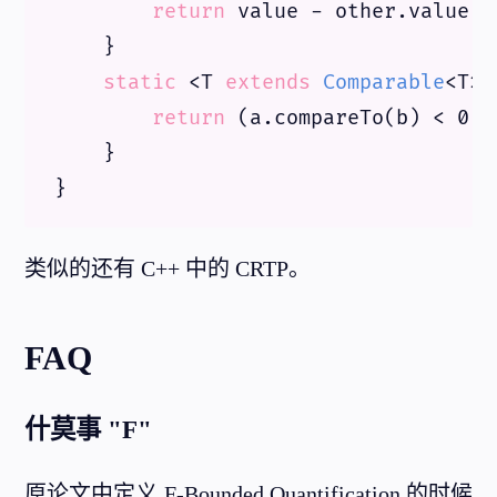
return
 value - other.value;

    }

static
 <T 
extends
Comparable
<T>>
return
 (a.compareTo(b) < 
0
) 
    }

类似的还有 C++ 中的 CRTP。
FAQ
什莫事 "F"
原论文中定义 F-Bounded Quantification 的时候