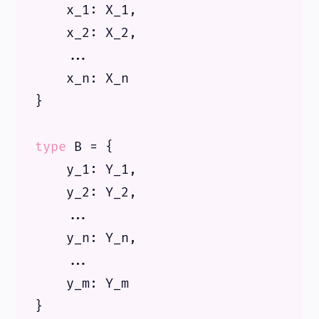
x_1
: 
X_1
,

x_2
: 
X_2
,

    ...

x_n
: X_n

}

type
 B = {

y_1
: 
Y_1
,

y_2
: 
Y_2
,

    ...

y_n
: Y_n,

    ...

y_m
: Y_m
