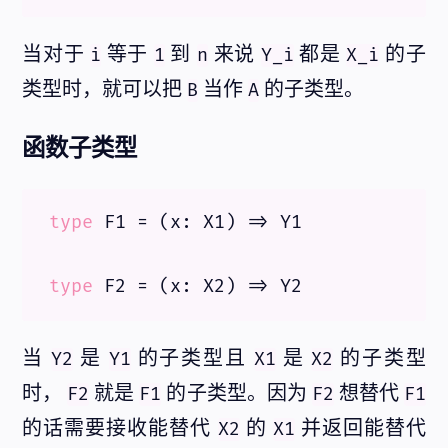
当对于
等于
到
来说
都是
的子
i
1
n
Y_i
X_i
类型时，就可以把
当作
的子类型。
B
A
函数子类型
type
F1
 = 
(
x: X1
) =>
Y1
type
F2
 = 
(
x: X2
) =>
Y2
当
是
的子类型且
是
的子类型
Y2
Y1
X1
X2
时，
就是
的子类型。因为
想替代
F2
F1
F2
F1
的话需要接收能替代
的
并返回能替代
X2
X1