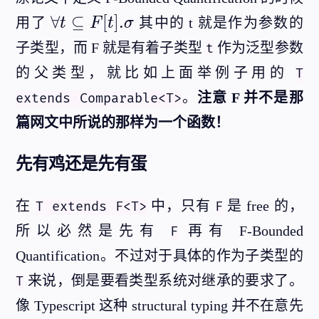
\f
∀
⊆
[
]
.
用了
其中的 t 就是作为参数的
t
F
t
σ
o
子类型，而 F 就是有着子类型
作为泛型参数
t
r
的父类型，就比如上面举例子用的
T
al
。
注意 F 并不是那
extends Comparable<T>
l
t
篇网文中所说的那样为一个函数！
\
先有鸡还是先有蛋
s
u
b
在
中，只有
是 free 的，
T extends F<T>
F
e
所以必然是先有
再有 F-Bounded
F
F
Quantification。不过对于具体的作为子类型的
[t
来说，倒是要看类型系统对继承的要求了。
T
].
像 Typescript 这种 structural typing 并不在意先
\