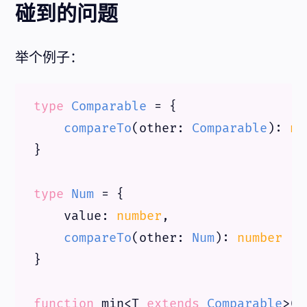
碰到的问题
举个例子：
type
Comparable
 = {

compareTo
(
other
: 
Comparable
): 
nu
}

type
Num
 = {

value
: 
number
,

compareTo
(
other
: 
Num
): 
number
}

function
 min<T 
extends
Comparable
>(
a