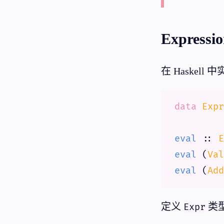
Expressi
在 Haske
data
Expr
eval
 :: 
E
eval
 (
Val
eval
 (
Add
定义
类
Expr