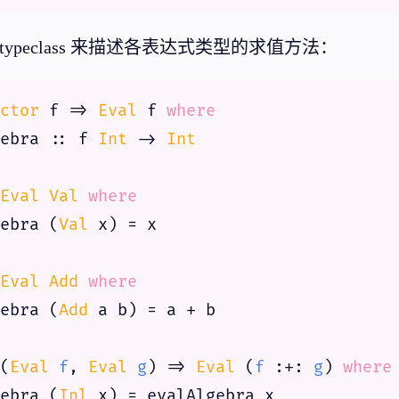
typeclass 来描述各表达式类型的求值方法：
ctor
 f => 
Eval
 f 
where
ebra :: f 
Int
 -> 
Int
Eval
Val
where
ebra (
Val
Eval
Add
where
ebra (
Add
(
Eval
f
, 
Eval
g
) => 
Eval
 (
f
 :+: 
g
) 
where
ebra (
Inl
 x) = evalAlgebra x
