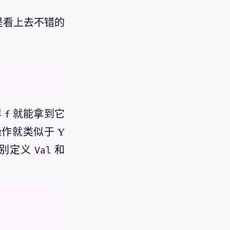
是看上去不错的
样
就能拿到它
f
作就类似于 Y
分别定义
和
Val