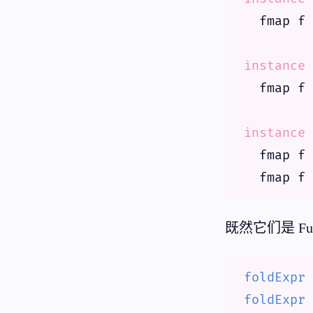
  fmap f 
instance
  fmap f 
instance
 
  fmap f 
  fmap f 
既然它们是 Fu
foldExpr
 
foldExpr
 