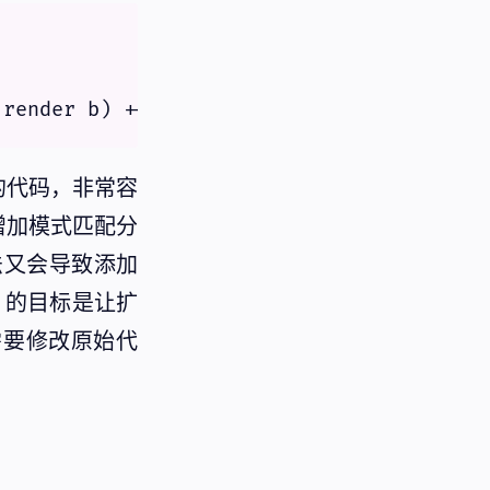
(render b) ++ 
")"
的代码，非常容
增加模式匹配分
法又会导致添加
em 的目标是让扩
需要修改原始代