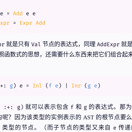
e = 
Add
 e e
xpr
 = 
Expr
Add
就是只有
节点的表达式，同理
就
pr
Val
AddExpr
照函数式的思想，还需要什么东西来把它们组合起
+: 
g
) e = 
Inl
 (
f
e
) | 
Inr
 (
g
e
)
就可以表示包含
和
的表达式。那为
f :+: g)
f
g
呢？因为该类型的实例表示的 AST 的根节点要
类型的节点。（而子节点的类型又来自
传递
g
e