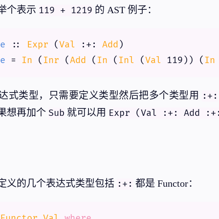
举个表示
的 AST 例子：
119 + 1219
e
 :: 
Expr
 (
Val
 :+: 
Add
e
 = 
In
 (
Inr
 (
Add
 (
In
 (
Inl
 (
Val
119
)) (
In
达式类型，只需要定义类型然后把多个类型用
:+:
果想再加个
就可以用
Sub
Expr (Val :+: Add :+
定义的几个表达式类型包括
都是 Functor：
:+:
Functor
Val
where