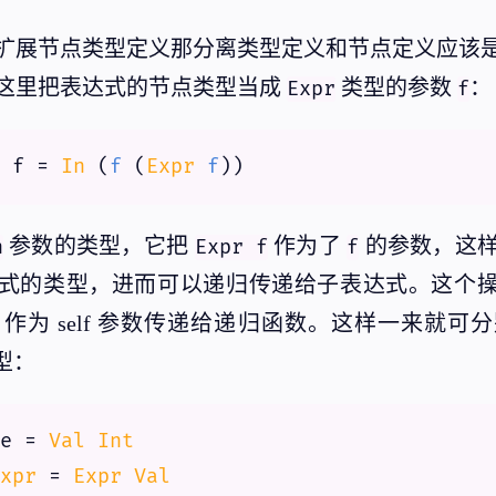
扩展节点类型定义那分离类型定义和节点定义应该
这里把表达式的节点类型当成
类型的参数
：
Expr
f
 f = 
In
 (
f
 (
Expr
f
))
参数的类型，它把
作为了
的参数，这
n
Expr f
f
式的类型，进而可以递归传递给子表达式。这个操
作为 self 参数传递给递归函数。这样一来就可
型：
e = 
Val
Int
xpr
 = 
Expr
Val