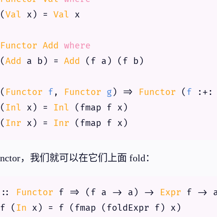
(
Val
 x) = 
Val
Functor
Add
where
(
Add
 a b) = 
Add
(
Functor
f
, 
Functor
g
) => 
Functor
 (
f
 :+:
(
Inl
 x) = 
Inl
 (fmap f x)

(
Inr
 x) = 
Inr
nctor，我们就可以在它们上面 fold：
:: 
Functor
 f => (f a -> a) -> 
Expr
f (
In