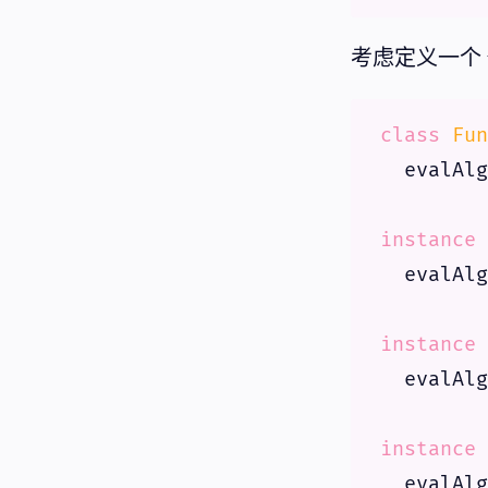
考虑定义一个 
class
Fun
  evalAlg
instance
  evalAlg
instance
  evalAlg
instance
 
  evalAlg