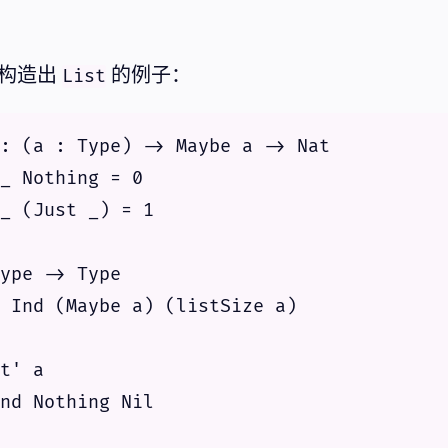
构造出
的例子：
List
: (a : Type) -> Maybe a -> Nat

_ Nothing = 0

_ (Just _) = 1

ype -> Type

 Ind (Maybe a) (listSize a)

t' a

nd Nothing Nil
