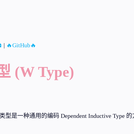

|
🔥GitHub🔥
 (W Type)
是一种通用的编码 Dependent Inductive Type