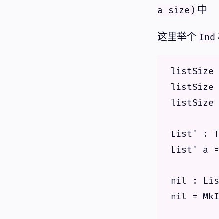
中
a size)
这里举个
Ind
listSize 
listSize 
listSize 
List' : T
List' a =
nil : Lis
nil = MkI