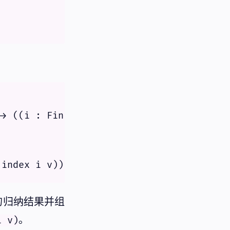
> ((i : Fin (size x)) -> P (index i v)) -
的归纳结果并组
。
i v)