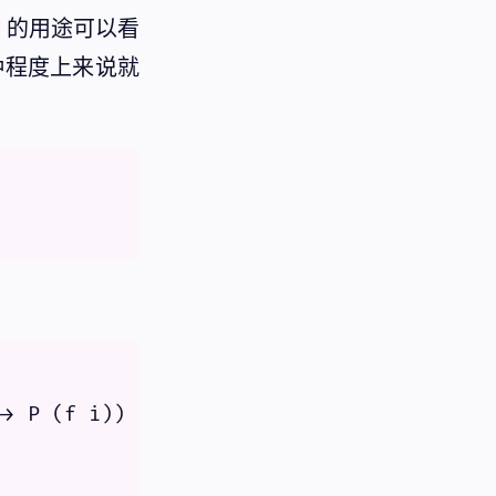
的用途可以看
)
种程度上来说就
> P (f i)) -> P (Sup x f)) ->
